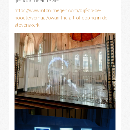
gemaakt beeld te zien.
https://www.intonijmegen.com/blijf-op-de-
hoogte/verhaal/owari-the-art-of-coping-in-de-
stevenskerk