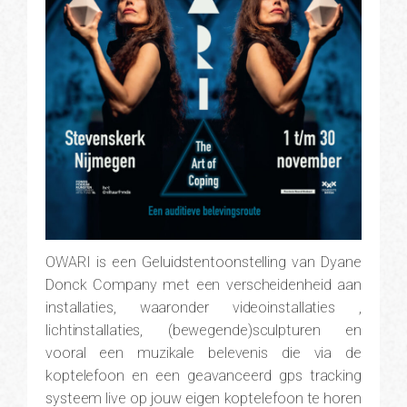
OWARI is een Geluidstentoonstelling van Dyane
Donck Company met een verscheidenheid aan
installaties, waaronder videoinstallaties ,
lichtinstallaties, (bewegende)sculpturen en
vooral een muzikale belevenis die via de
koptelefoon en een geavanceerd gps tracking
systeem live op jouw eigen koptelefoon te horen