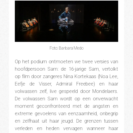
Foto: Barbara Medo
Op het podium ontmoeten we twee versies van
hoofdpersoon Sam: de 16-jarige Sam, vertolkt
op film door zangeres Nina Kortekaas (Noa Lee,
Eefje de Visser, Admiral Freebee) en haar
volwassen zelf, live gespeeld door Mondelaers.
De volwassen Sam wordt op een onverwacht
moment geconfronteerd met de angsten en
extreme gevoelens van eenzaamheid, onbegrip
en zelfhaat uit haar jeugd. De grenzen tussen
verleden en heden vervagen wanneer haar