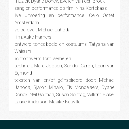
muziek: Dyane Donck, Evelien van den Broek
zang en performance op film: Nina Kortekaas
live uitvoering en performance: Cello Octet
Amsterdam
voice-over: Michael Jahoda
film: Auke Hamers
ontwerp toneelbeeld en kostuums: Tatyana van
Walsum
lichtontwerp: Tom Verheijen
techniek: Marc Joosen, Sandor Caron, Leon van
Egmond
teksten van en/of geïnspireerd door: Michael
Jahoda, Sjaron Minailo, Els Mondelaers, Dyane
Donck, Neil Gaiman, Susan Sontag, William Blake,
Laurie Anderson, Maaike Neuville