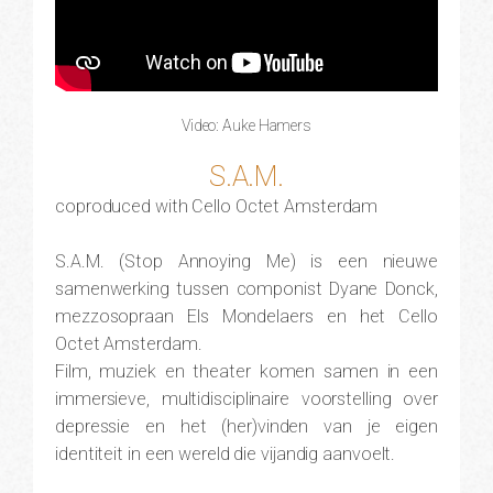
Video: Auke Hamers
S.A.M.
coproduced with Cello Octet Amsterdam
S.A.M. (Stop Annoying Me) is een nieuwe
samenwerking tussen componist Dyane Donck,
mezzosopraan Els Mondelaers en het Cello
Octet Amsterdam.
Film, muziek en theater komen samen in een
immersieve, multidisciplinaire voorstelling over
depressie en het (her)vinden van je eigen
identiteit in een wereld die vijandig aanvoelt.